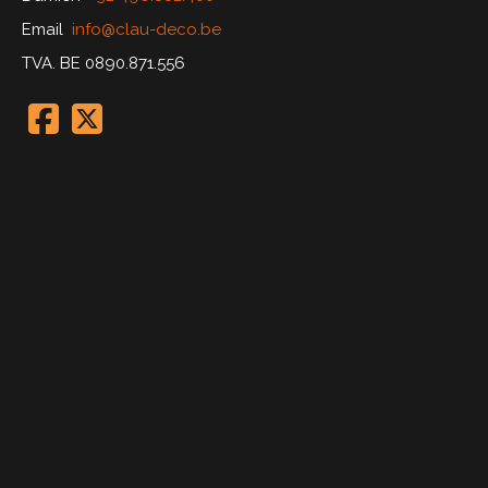
Email
info@clau-deco.be
TVA. BE 0890.871.556