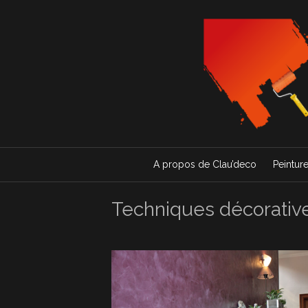
A propos de Clau’deco
Peintur
Techniques décorativ