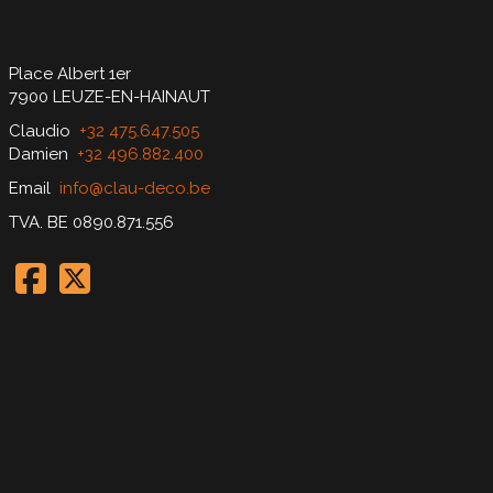
Place Albert 1er
7900 LEUZE-EN-HAINAUT
Claudio
+32 475.647.505
Damien
+32 496.882.400
Email
info@clau-deco.be
TVA. BE 0890.871.556