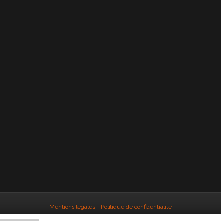
Mentions légales
-
Politique de confidentialité
© 2016 Clau'deco - Développé par
Grafdesign